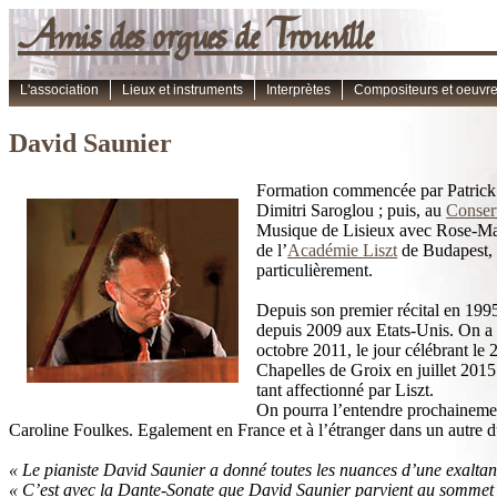
Amis des orgues de Trouvi
L'association
Lieux et instruments
Interprètes
Compositeurs et oeuvr
David Saunier
Formation commencée par Patrick
Dimitri Saroglou ; puis, au
Conser
Musique de Lisieux avec Rose-Mari
de l’
Académie Liszt
de Budapest,
particulièrement.
Depuis son premier récital en 1995 à
depuis 2009 aux Etats-Unis. On a p
octobre 2011, le jour célébrant le 
Chapelles de Groix en juillet 2015
tant affectionné par Liszt.
On pourra l’entendre prochainemen
Caroline Foulkes. Egalement en France et à l’étranger dans un autre d
« Le pianiste David Saunier a donné toutes les nuances d’une exaltant
« C’est avec la Dante-Sonate que David Saunier parvient au sommet 